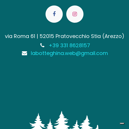
via Roma 61 | 52015 Pratovecchio Stia (Arezzo)
+39 331 8628157
labotteghina.web@gmail.com