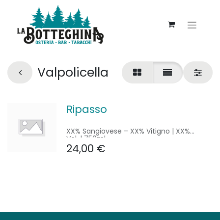
Valpolicella
Ripasso
XX% Sangiovese – XX% Vitigno | XX%
Vol. | 750ml
24,00
€