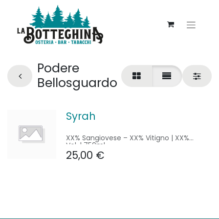
Podere
Bellosguardo
Syrah
XX% Sangiovese – XX% Vitigno | XX%
Vol. | 750ml
25,00
€