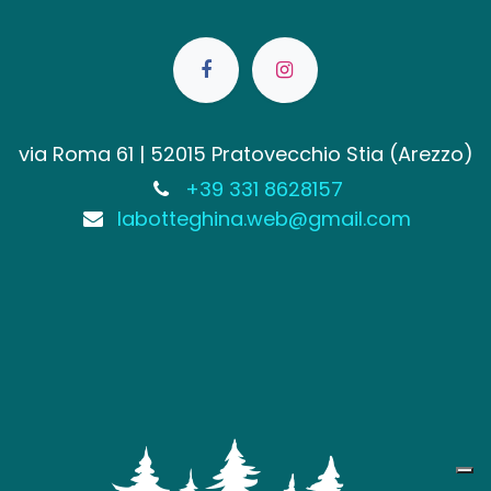
via Roma 61 | 52015 Pratovecchio Stia (Arezzo)
+39 331 8628157
labotteghina.web@gmail.com