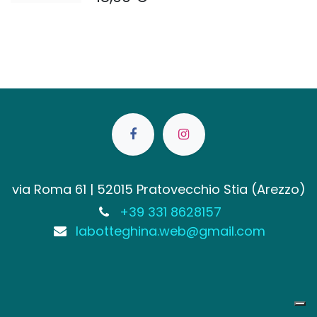
via Roma 61 | 52015 Pratovecchio Stia (Arezzo)
+39 331 8628157
labotteghina.web@gmail.com