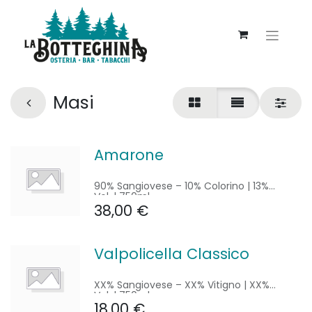
Masi
Amarone
90% Sangiovese – 10% Colorino | 13%
Vol. | 750ml
38,00
€
Valpolicella Classico
XX% Sangiovese – XX% Vitigno | XX%
Vol. | 750ml
18,00
€